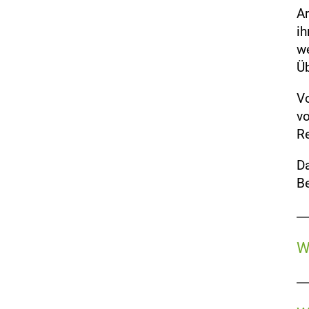
Ar
ih
we
Üb
Vo
vo
Re
Da
Be
W