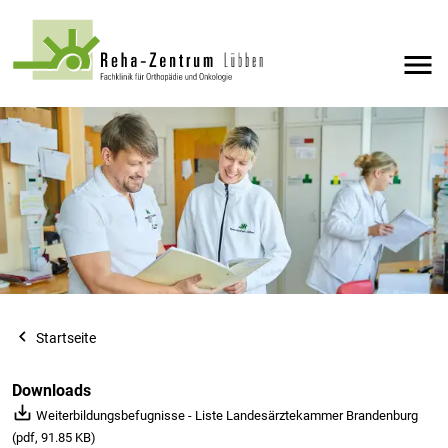
menu
navigate_before
Startseite
Downloads
save_alt
Weiterbildungsbefugnisse - Liste Landesärztekammer Brandenburg
(pdf, 91.85 KB)