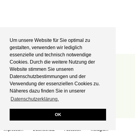
Um unsere Website für Sie optimal zu
gestalten, verwenden wir lediglich
essenzielle und technisch notwendige
Cookies. Durch die weitere Nutzung der
Reha-Zentrum Lübben
Website stimmen Sie unseren
Datenschutzbestimmungen und der
Kliniken Professor Dr. Schedel GmbH
Fachklinik für Orthopädie und Onkologie
Verwendung der essenziellen Cookies zu.
Postbautenstr. 50
Näheres dazu finden Sie in unserer
15907 Lübben
Datenschutzerklärung.
Telefon:
03546 238-0
Fax:
03546 238-700
OK
© 2026 Kliniken Professor Dr. Schedel GmbH
Impressum
Datenschutz
Facebook
Instagram