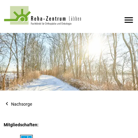
menu
navigate_before
Nachsorge
Mitgliedschaften: