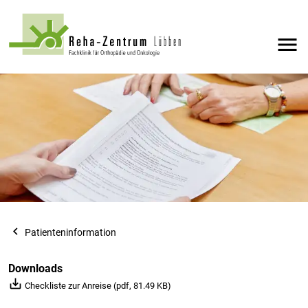
menu
navigate_before
Patienteninformation
Downloads
save_alt
Checkliste zur Anreise (pdf, 81.49 KB)