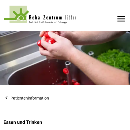
menu
navigate_before
Patienteninformation
Essen und Trinken