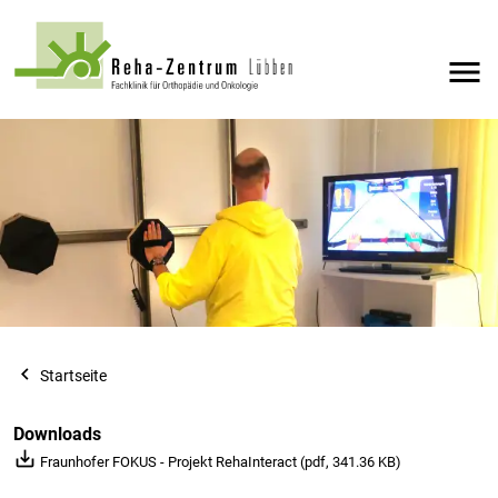
menu
navigate_before
Startseite
Downloads
save_alt
Fraunhofer FOKUS - Projekt RehaInteract (pdf, 341.36 KB)