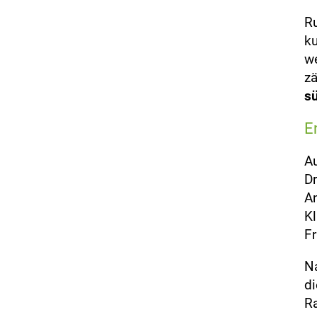
Ru
ku
we
zä
s
E
Au
Dr
An
Kl
Fr
Na
di
Ra