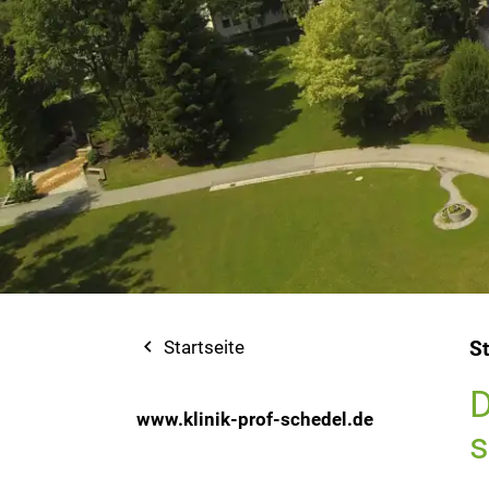
navigate_before
Startseite
St
D
www.klinik-prof-schedel.de
s