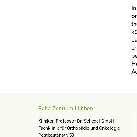
In
on
th
kö
Je
un
pe
Ha
Au
Reha-Zentrum Lübben
Kliniken Professor Dr. Schedel GmbH
Fachklinik für Orthopädie und Onkologie
Postbautenstr. 50